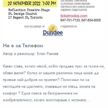
Не е за Телефон
Aвтор и режисьор: Елин Рахнев
Какво става, когато някой, който продава лукс за тъгата ни,
обяви фалит? Колко от нашите различни лица може да
приеме най-добрия ни приятел? Поносими ли са
несгодите на щастието, очакващи ни отвъд зоната на
комфорт ? Една пиеса за безграничната ни
изобретателност, когато жонглираме с истината…