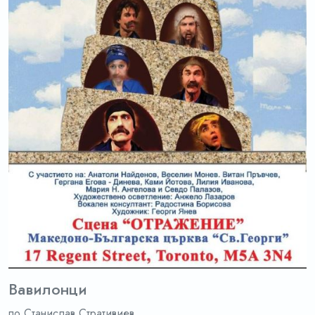
Вавилонци
по Станислав Стративиев