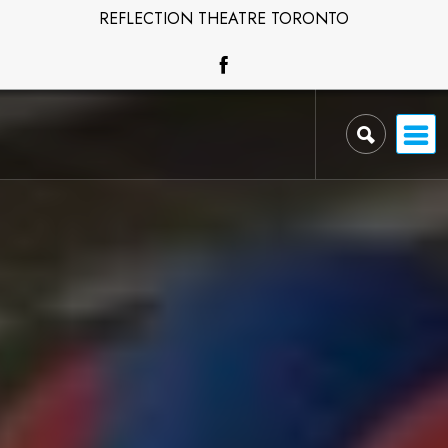
Skip
REFLECTION THEATRE TORONTO
to
content
Reflection Theatre
Toronto